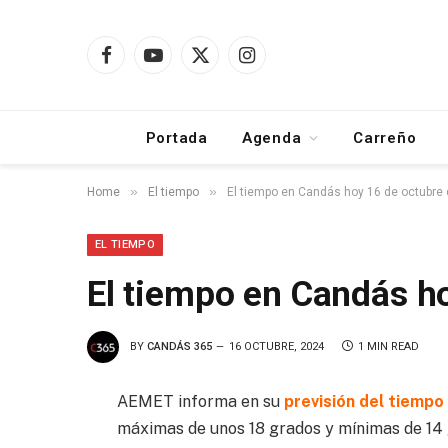
Facebook
YouTube
X
Instagram
(Twitter)
Portada
Agenda
Carreño
»
»
Home
El tiempo
El tiempo en Candás hoy 16 de octubre
EL TIEMPO
El tiempo en Candás h
BY
CANDÁS 365
16 OCTUBRE, 2024
1 MIN READ
AEMET informa en su
previsión del tiempo
máximas de unos 18 grados y mínimas de 14 