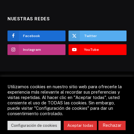
NUESTRAS REDES
Facebook
Twitter
Instagram
YouTube
Utilizamos cookies en nuestro sitio web para ofrecerle la
AVISO LEGAL
POLÍTICA DE COOKIES
experiencia más relevante al recordar sus preferencias y
visitas repetidas. Al hacer clic en "Aceptar todas", usted
POLÍTICA DE PRIVACIDAD
CANDÁS 365 TV
RADIO
consiente el uso de TODAS las cookies. Sin embargo,
CONTACTO
puede visitar "Configuración de cookies" para dar un
consentimiento controlado.
© 2012 - 2026 Todos los derechos reservados.
Rechazar
Configuración de cookies
Aceptar todas