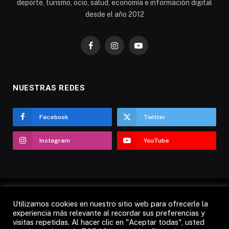
deporte, turismo, ocio, salud, economía e información digital
desde el año 2012
Facebook
Instagram
YouTube
NUESTRAS REDES
Facebook
Twitter
Instagram
YouTube
Utilizamos cookies en nuestro sitio web para ofrecerle la
AVISO LEGAL
POLÍTICA DE COOKIES
experiencia más relevante al recordar sus preferencias y
visitas repetidas. Al hacer clic en "Aceptar todas", usted
POLÍTICA DE PRIVACIDAD
CANDÁS 365 TV
RADIO