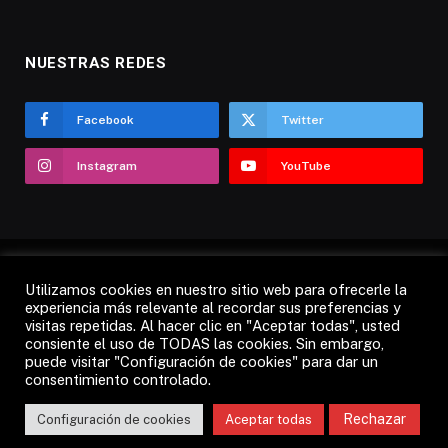
NUESTRAS REDES
Facebook
Twitter
Instagram
YouTube
Utilizamos cookies en nuestro sitio web para ofrecerle la
AVISO LEGAL
POLÍTICA DE COOKIES
experiencia más relevante al recordar sus preferencias y
visitas repetidas. Al hacer clic en "Aceptar todas", usted
POLÍTICA DE PRIVACIDAD
CANDÁS 365 TV
RADIO
consiente el uso de TODAS las cookies. Sin embargo,
CONTACTO
puede visitar "Configuración de cookies" para dar un
consentimiento controlado.
© 2012 - 2026 Todos los derechos reservados.
Rechazar
Configuración de cookies
Aceptar todas