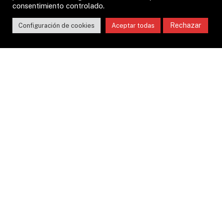
Nobleza»
consentimiento controlado.
23 NOVIEMBRE, 2024
Rechazar
Configuración de cookies
Aceptar todas
SERVICIOS E HISTORIA
Breve Historia
Tarifas Publicitarias
Publicidad Asturias
Canal YouTube
Podcast