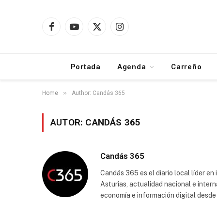
Facebook
YouTube
X
Instagram
(Twitter)
Portada
Agenda
Carreño
»
Home
Author: Candás 365
AUTOR:
CANDÁS 365
Candás 365
Candás 365 es el diario local líder e
Asturias, actualidad nacional e intern
economía e información digital desde