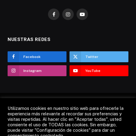
Facebook
Instagram
YouTube
NUESTRAS REDES
Facebook
Twitter
Instagram
YouTube
Utilizamos cookies en nuestro sitio web para ofrecerle la
AVISO LEGAL
POLÍTICA DE COOKIES
experiencia más relevante al recordar sus preferencias y
visitas repetidas. Al hacer clic en "Aceptar todas", usted
POLÍTICA DE PRIVACIDAD
CANDÁS 365 TV
RADIO
consiente el uso de TODAS las cookies. Sin embargo,
CONTACTO
puede visitar "Configuración de cookies" para dar un
consentimiento controlado.