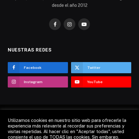
desde el año 2012
Facebook
Instagram
YouTube
NUESTRAS REDES
Facebook
Twitter
Instagram
YouTube
Utilizamos cookies en nuestro sitio web para ofrecerle la
AVISO LEGAL
POLÍTICA DE COOKIES
experiencia más relevante al recordar sus preferencias y
visitas repetidas. Al hacer clic en "Aceptar todas", usted
POLÍTICA DE PRIVACIDAD
CANDÁS 365 TV
RADIO
consiente el uso de TODAS las cookies. Sin embargo,