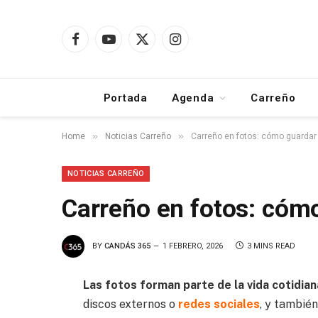
Facebook
YouTube
X
Instagram
(Twitter)
Portada
Agenda
Carreño
»
»
Home
Noticias Carreño
Carreño en fotos: cómo guardar 
NOTICIAS CARREÑO
Carreño en fotos: cóm
BY
CANDÁS 365
1 FEBRERO, 2026
3 MINS READ
Las fotos forman parte de la vida cotidia
discos externos o
redes sociales
, y también