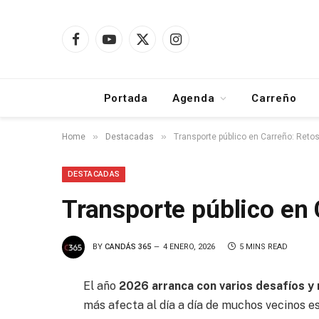
Facebook
YouTube
X
Instagram
(Twitter)
Portada
Agenda
Carreño
»
»
Home
Destacadas
Transporte público en Carreño: Reto
DESTACADAS
Transporte público en 
BY
CANDÁS 365
4 ENERO, 2026
5 MINS READ
El año
2026 arranca con varios desafíos y
más afecta al día a día de muchos vecinos e