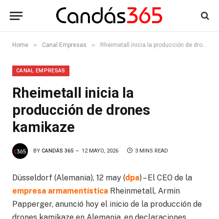
»
»
Home
Canal Empresas
Rheimetall inicia la producción de drones kamikaze
CANAL EMPRESAS
Rheimetall inicia la
producción de drones
kamikaze
BY
CANDÁS 365
12 MAYO, 2026
3 MINS READ
Düsseldorf (Alemania), 12 may (
dpa
) – El CEO de la
empresa armamentística
Rheinmetall, Armin
Papperger, anunció hoy el inicio de la producción de
drones kamikaze en Alemania, en declaraciones