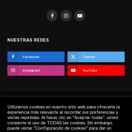
Facebook
Instagram
YouTube
NUESTRAS REDES
Facebook
Twitter
Instagram
YouTube
Utilizamos cookies en nuestro sitio web para ofrecerle la
AVISO LEGAL
POLÍTICA DE COOKIES
experiencia más relevante al recordar sus preferencias y
visitas repetidas. Al hacer clic en "Aceptar todas", usted
POLÍTICA DE PRIVACIDAD
CANDÁS 365 TV
RADIO
consiente el uso de TODAS las cookies. Sin embargo,
CONTACTO
puede visitar "Configuración de cookies" para dar un