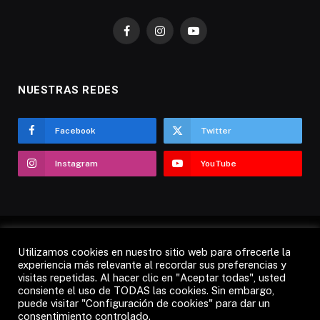
Facebook
Instagram
YouTube
NUESTRAS REDES
Facebook
Twitter
Instagram
YouTube
Utilizamos cookies en nuestro sitio web para ofrecerle la
AVISO LEGAL
POLÍTICA DE COOKIES
experiencia más relevante al recordar sus preferencias y
visitas repetidas. Al hacer clic en "Aceptar todas", usted
POLÍTICA DE PRIVACIDAD
CANDÁS 365 TV
RADIO
consiente el uso de TODAS las cookies. Sin embargo,
CONTACTO
puede visitar "Configuración de cookies" para dar un
consentimiento controlado.