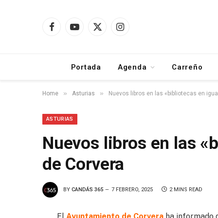
Facebook
YouTube
X
Instagram
(Twitter)
Portada
Agenda
Carreño
»
»
Home
Asturias
Nuevos libros en las «bibliotecas en igu
ASTURIAS
Nuevos libros en las «
de Corvera
BY
CANDÁS 365
7 FEBRERO, 2025
2 MINS READ
El
Ayuntamiento de Corvera
ha informado d