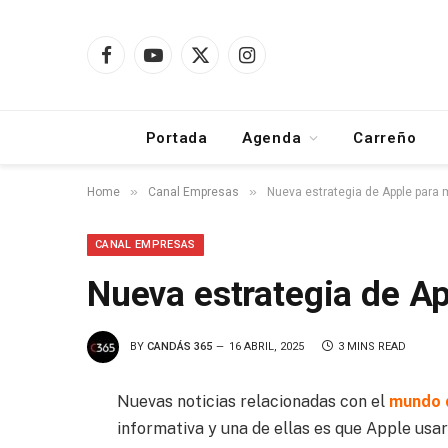
Facebook
YouTube
X
Instagram
(Twitter)
Portada
Agenda
Carreño
»
»
Home
Canal Empresas
Nueva estrategia de Apple para 
CANAL EMPRESAS
Nueva estrategia de Ap
BY
CANDÁS 365
16 ABRIL, 2025
3 MINS READ
Nuevas noticias relacionadas con el
mundo d
informativa y una de ellas es que Apple usará