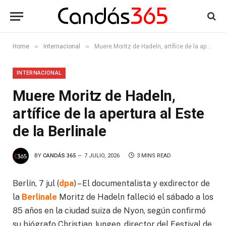
»
»
Home
Internacional
Muere Moritz de Hadeln, artífice de la apertura al Este de la Berlinale
INTERNACIONAL
Muere Moritz de Hadeln,
artífice de la apertura al Este
de la Berlinale
BY
CANDÁS 365
7 JULIO, 2026
3 MINS READ
Berlín, 7 jul (
dpa
) – El documentalista y exdirector de
la
Berlinale
Moritz de Hadeln falleció el sábado a los
85 años en la ciudad suiza de Nyon, según confirmó
su biógrafo Christian Jungen, director del Festival de