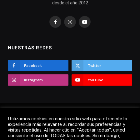
desde el año 2012
Facebook
Instagram
YouTube
NUESTRAS REDES
Facebook
Twitter
Instagram
YouTube
Utilizamos cookies en nuestro sitio web para ofrecerle la
AVISO LEGAL
POLÍTICA DE COOKIES
experiencia más relevante al recordar sus preferencias y
visitas repetidas. Al hacer clic en "Aceptar todas", usted
POLÍTICA DE PRIVACIDAD
CANDÁS 365 TV
RADIO
consiente el uso de TODAS las cookies. Sin embargo,
CONTACTO