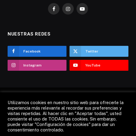
Facebook
Instagram
YouTube
NUESTRAS REDES
Facebook
Twitter
Instagram
YouTube
Utilizamos cookies en nuestro sitio web para ofrecerle la
AVISO LEGAL
POLÍTICA DE COOKIES
experiencia más relevante al recordar sus preferencias y
visitas repetidas. Al hacer clic en "Aceptar todas", usted
POLÍTICA DE PRIVACIDAD
CANDÁS 365 TV
RADIO
consiente el uso de TODAS las cookies. Sin embargo,
CONTACTO
puede visitar "Configuración de cookies" para dar un
consentimiento controlado.