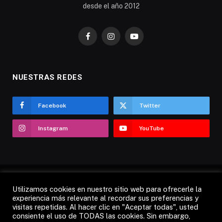
desde el año 2012
Facebook
Instagram
YouTube
NUESTRAS REDES
Facebook
Twitter
Instagram
YouTube
Utilizamos cookies en nuestro sitio web para ofrecerle la
AVISO LEGAL
POLÍTICA DE COOKIES
experiencia más relevante al recordar sus preferencias y
visitas repetidas. Al hacer clic en "Aceptar todas", usted
POLÍTICA DE PRIVACIDAD
CANDÁS 365 TV
RADIO
consiente el uso de TODAS las cookies. Sin embargo,