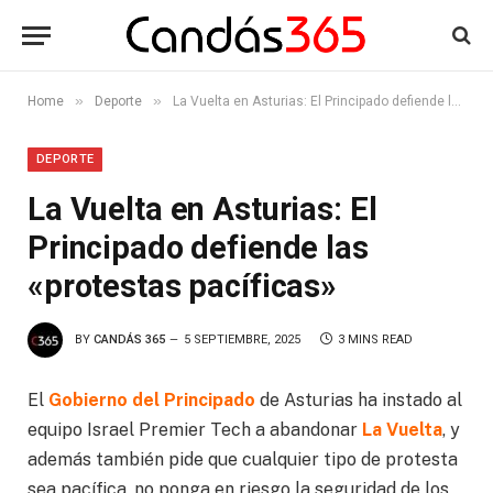
»
»
Home
Deporte
La Vuelta en Asturias: El Principado defiende las «protestas pacíficas»
DEPORTE
La Vuelta en Asturias: El
Principado defiende las
«protestas pacíficas»
BY
CANDÁS 365
5 SEPTIEMBRE, 2025
3 MINS READ
El
Gobierno del Principado
de Asturias ha instado al
equipo Israel Premier Tech a abandonar
La Vuelta
, y
además también pide que cualquier tipo de protesta
sea pacífica, no ponga en riesgo la seguridad de los