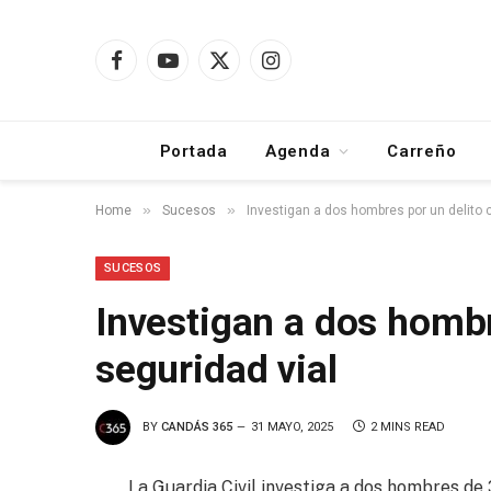
Facebook
YouTube
X
Instagram
(Twitter)
Portada
Agenda
Carreño
»
»
Home
Sucesos
Investigan a dos hombres por un delito c
SUCESOS
Investigan a dos hombr
seguridad vial
BY
CANDÁS 365
31 MAYO, 2025
2 MINS READ
La Guardia Civil investiga a dos hombres de