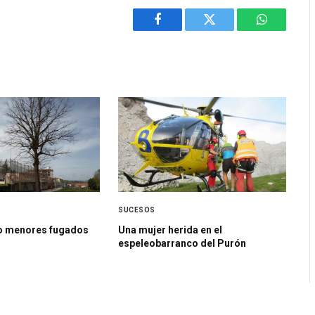
Facebook
Twitter
WhatsApp
SUCESOS
o menores fugados
Una mujer herida en el
espeleobarranco del Purón