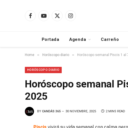
Facebook
YouTube
X
Instagram
(Twitter)
Portada
Agenda
Carreño
»
»
Home
Horóscopo diario
Horóscopo semanal Piscis 1 al 
HORÓSCOPO DIARIO
Horóscopo semanal Pis
2025
BY
CANDÁS 365
30 NOVIEMBRE, 2025
2 MINS READ
Piscis
vivirá su vida semanal con calma pero