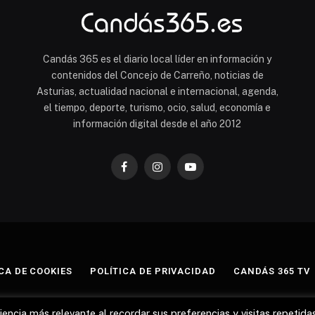
Candás 365 es el diario local líder en información y
contenidos del Concejo de Carreño, noticias de
Asturias, actualidad nacional e internacional, agenda,
el tiempo, deporte, turismo, ocio, salud, economía e
información digital desde el año 2012
Facebook
Instagram
YouTube
CA DE COOKIES
POLÍTICA DE PRIVACIDAD
CANDÁS 365 TV
© 2012 - 2026 Todos los derechos reservados.
encia más relevante al recordar sus preferencias y visitas repetidas