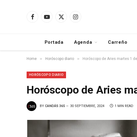
Facebook
YouTube
X
Instagram
(Twitter)
Portada
Agenda
Carreño
»
»
Home
Horóscopo diario
Horóscopo de Aries martes 1 de
HORÓSCOPO DIARIO
Horóscopo de Aries ma
BY
CANDÁS 365
30 SEPTIEMBRE, 2024
1 MIN READ