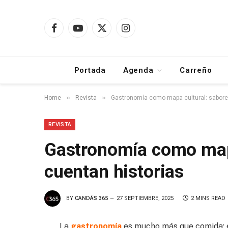
Facebook
YouTube
X
Instagram
(Twitter)
Portada
Agenda
Carreño
»
»
Home
Revista
Gastronomía como mapa cultural: sabore
REVISTA
Gastronomía como mapa
cuentan historias
BY
CANDÁS 365
27 SEPTIEMBRE, 2025
2 MINS READ
La
gastronomía
es mucho más que comida: es 