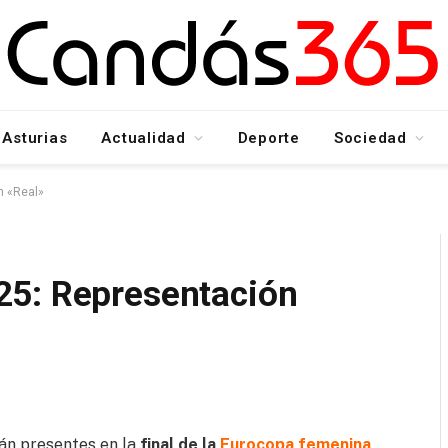
Asturias
Actualidad
Deporte
Sociedad
n «Real»
25: Representación
án presentes en la
final de la
Eurocopa femenina