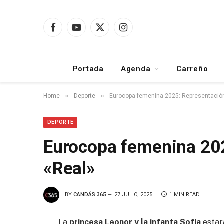
Facebook
YouTube
X
Instagram
(Twitter)
Portada
Agenda
Carreño
»
»
Home
Deporte
Eurocopa femenina 2025: Representació
DEPORTE
Eurocopa femenina 20
«Real»
BY
CANDÁS 365
27 JULIO, 2025
1 MIN READ
La
princesa Leonor y la infanta Sofía
estar