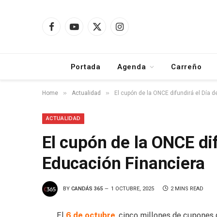
Facebook
YouTube
X
Instagram
(Twitter)
Portada
Agenda
Carreño
»
»
Home
Actualidad
El cupón de la ONCE difundirá el Día d
ACTUALIDAD
El cupón de la ONCE dif
Educación Financiera
BY
CANDÁS 365
1 OCTUBRE, 2025
2 MINS READ
El
6 de octubre
, cinco millones de cupones 