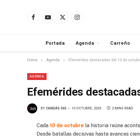
Facebook
YouTube
X
Instagram
(Twitter)
Portada
Agenda
Carreño
»
»
Home
Agenda
Efemérides destacadas del 10 de octubr
AGENDA
Efemérides destacadas
BY
CANDÁS 365
10 OCTUBRE, 2025
2 MINS READ
Cada
10 de octubre
la historia reúne acont
Desde batallas decisivas hasta avances cie