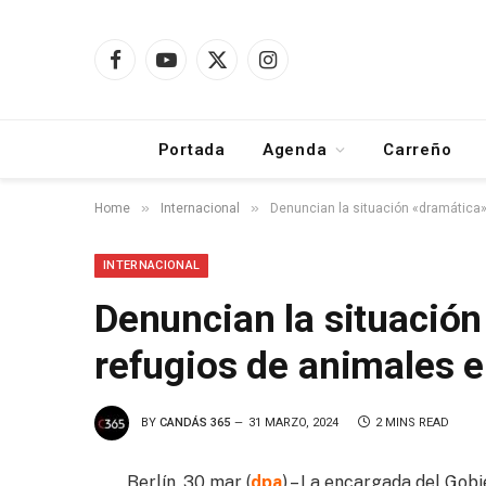
Facebook
YouTube
X
Instagram
(Twitter)
Portada
Agenda
Carreño
»
»
Home
Internacional
Denuncian la situación «dramática»
INTERNACIONAL
Denuncian la situación
refugios de animales 
BY
CANDÁS 365
31 MARZO, 2024
2 MINS READ
Berlín, 30 mar (
dpa
) – La encargada del Gob