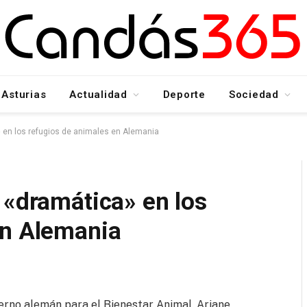
Asturias
Actualidad
Deporte
Sociedad
 en los refugios de animales en Alemania
 «dramática» en los
en Alemania
ierno alemán para el Bienestar Animal, Ariane