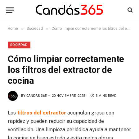
»
»
Home
Sociedad
Cómo limpiar correctamente los filtros del extractor de cocina
SOCIEDAD
Cómo limpiar correctamente
los filtros del extractor de
cocina
BY
CANDÁS 365
20 NOVIEMBRE, 2025
3 MINS READ
Los
filtros del extractor
acumulan grasa con
rapidez y pueden reducir su capacidad de
ventilación. Una limpieza periódica ayuda a mantener
la cocina en buen estado y evita malos olores.