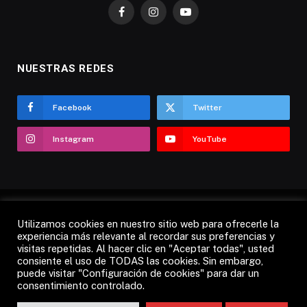
Facebook
Instagram
YouTube
NUESTRAS REDES
Facebook
Twitter
Instagram
YouTube
Utilizamos cookies en nuestro sitio web para ofrecerle la
AVISO LEGAL
POLÍTICA DE COOKIES
experiencia más relevante al recordar sus preferencias y
visitas repetidas. Al hacer clic en "Aceptar todas", usted
POLÍTICA DE PRIVACIDAD
CANDÁS 365 TV
RADIO
consiente el uso de TODAS las cookies. Sin embargo,
CONTACTO
puede visitar "Configuración de cookies" para dar un
consentimiento controlado.
© 2012 - 2026 Todos los derechos reservados.