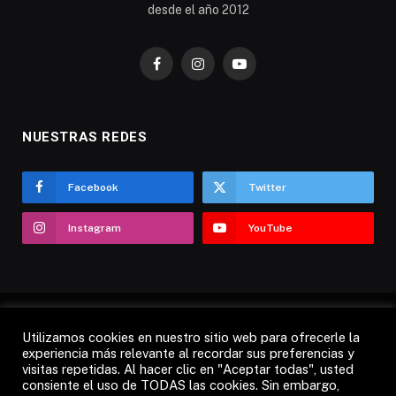
desde el año 2012
Facebook
Instagram
YouTube
NUESTRAS REDES
Facebook
Twitter
Instagram
YouTube
Utilizamos cookies en nuestro sitio web para ofrecerle la
AVISO LEGAL
POLÍTICA DE COOKIES
experiencia más relevante al recordar sus preferencias y
visitas repetidas. Al hacer clic en "Aceptar todas", usted
POLÍTICA DE PRIVACIDAD
CANDÁS 365 TV
RADIO
consiente el uso de TODAS las cookies. Sin embargo,