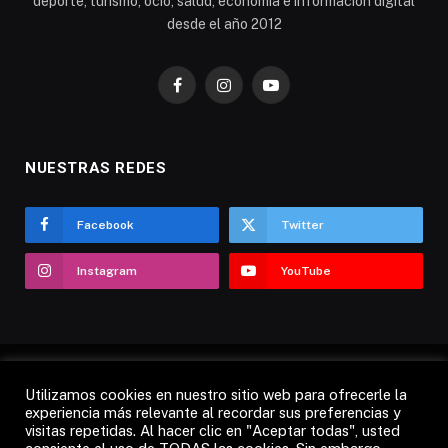
deporte, turismo, ocio, salud, economía e información digital
desde el año 2012
Facebook
Instagram
YouTube
NUESTRAS REDES
Facebook
Twitter
Instagram
YouTube
Utilizamos cookies en nuestro sitio web para ofrecerle la
AVISO LEGAL
POLÍTICA DE COOKIES
experiencia más relevante al recordar sus preferencias y
visitas repetidas. Al hacer clic en "Aceptar todas", usted
POLÍTICA DE PRIVACIDAD
CANDÁS 365 TV
RADIO