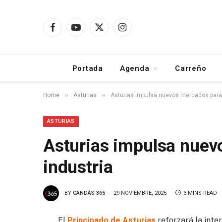
Facebook
YouTube
X
Instagram
(Twitter)
Portada
Agenda
Carreño
»
»
Home
Asturias
Asturias impulsa nuevos mercados para 
ASTURIAS
Asturias impulsa nuev
industria
BY
CANDÁS 365
29 NOVIEMBRE, 2025
3 MINS READ
El
Principado de Asturias
reforzará la inte