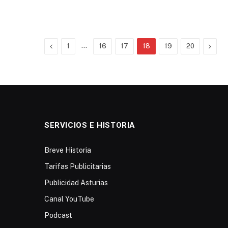
Previous
…
Next
1
16
17
18
19
20
SERVICIOS E HISTORIA
Breve Historia
Tarifas Publicitarias
Publicidad Asturias
Canal YouTube
Podcast