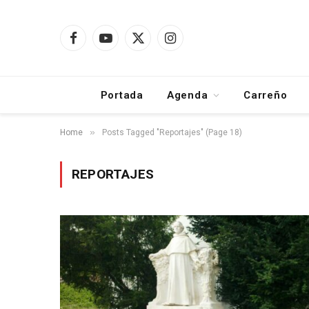
Facebook
YouTube
X
Instagram
(Twitter)
Portada
Agenda
Carreño
»
Home
Posts Tagged "Reportajes" (Page 18)
REPORTAJES