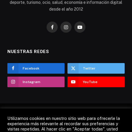
deporte, turismo, ocio, salud, economía e información digital
desde el año 2012
Facebook
Instagram
YouTube
NUESTRAS REDES
Facebook
Twitter
Instagram
YouTube
Utilizamos cookies en nuestro sitio web para ofrecerle la
AVISO LEGAL
POLÍTICA DE COOKIES
experiencia más relevante al recordar sus preferencias y
visitas repetidas. Al hacer clic en "Aceptar todas", usted
POLÍTICA DE PRIVACIDAD
CANDÁS 365 TV
RADIO