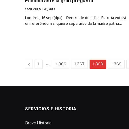
Escocia ante la gran pregunta
16 SEPTIEMBRE, 2014
Londres, 16 sep (dpa) – Dentro de dos días, Escocia votará
en referéndum si quiere separarse de la madre patria…
Previous
…
1
1.366
1.367
1.368
1.369
SERVICIOS E HISTORIA
Breve Historia